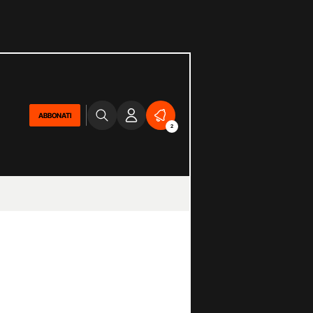
ABBONATI
2