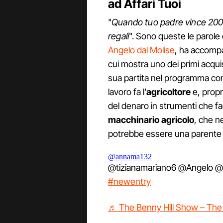
ad Affari Tuoi
"
Quando tuo padre vince 200mi
regali
". Sono queste le parole
Angelo dal Molise
, ha accompa
cui mostra uno dei primi acquis
sua partita nel programma co
lavoro fa l'
agricoltore
e, propr
del denaro in strumenti che fac
macchinario agricolo
, che n
potrebbe essere una parente d
@annama132
@tizianamariano6 @Angelo 
#newentry
♬ The Benny Hill Show – The