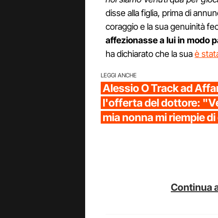
disse alla figlia, prima di annun
coraggio e la sua genuinità f
affezionasse a lui in modo p
ha dichiarato che la sua
è stat
LEGGI ANCHE
Alessio O Track ad Affar
l'offerta del dottore: "
mia nonna mi riempie di 
Continua a