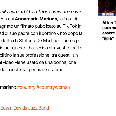
la euro ad Affari Tuoi e arrivano i primi
 con cui
Annamaria Mariano
, la figlia di
Affari 
gnato un filmato pubblicato su Tik Tok in
euro ma
essere 
ti di suo padre con il bottino vinto dopo la
figlia”
ndotto da Stefano De Martino. L'uomo per
io per questo, ha deciso di investire parte
ilitino la sua professione: tra questi, un
el video viene usato da una donna, che
el pacchista, per arare i campi.
@mariano
#country
#countrywoman
 Edwin Davids Jazz Band