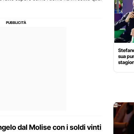
Stefano
sua pun
stagion
lo dal Molise con i soldi vinti