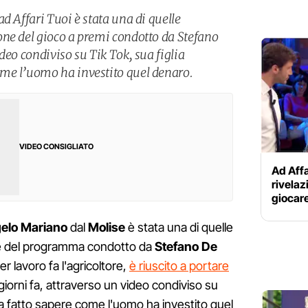
d Affari Tuoi è stata una di quelle
ne del gioco a premi condotto da Stefano
deo condiviso su Tik Tok, sua figlia
me l’uomo ha investito quel denaro.
VIDEO CONSIGLIATO
Ad Affa
rivelaz
giocar
elo Mariano
dal
Molise
è stata una di quelle
one del programma condotto da
Stefano De
er lavoro fa l'agricoltore,
è riuscito a portare
giorni fa, attraverso un video condiviso su
a fatto sapere come l'uomo ha investito quel