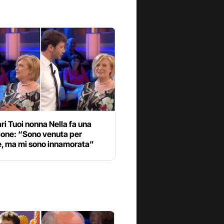
ri Tuoi nonna Nella fa una
ione: “Sono venuta per
e, ma mi sono innamorata”