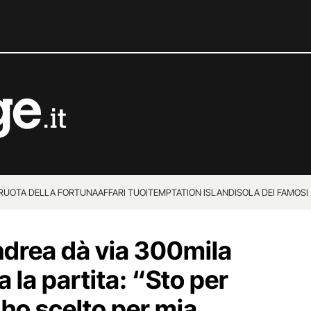
 RUOTA DELLA FORTUNA
AFFARI TUOI
TEMPTATION ISLAND
ISOLA DEI FAMOSI
Andrea dà via 300mila
a la partita: “Sto per
 ho scelto per mia