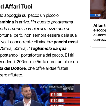
d Affari Tuoi
icolò appoggia sul pacco un piccolo
bambina
in arrivo. "
In questo programma
Affari 
ndo ci sono i bambini di mezzo non si
e scopp
aiuter
 fortuna, però, non sembra essere dalla sua
carroz
ivo, il concorrente elimina
tre pacchi rossi
75mila, 50mila).
"
Togliamolo da qua
spostando il portafortuna dal pacco. E i tiri
ecedenti, 200euro e 5mila euro, un blu e un
a del Dottore
, che offre ai due fratelli
erò rifiutato.