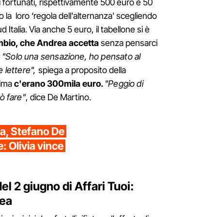
ri fortunati, rispettivamente 500 euro e 50
la loro ‘regola dell'alternanza' scegliendo
Italia. Via anche 5 euro, il tabellone si è
ambio, che Andrea accetta
senza pensarci
.
"Solo una sensazione, ho pensato al
e lettere",
spiega a proposito della
rima
c'erano 300mila euro.
"Peggio di
uò fare"
, dice De Martino.
ta, Stefano De
: Olivia vince
 del 2 giugno di Affari Tuoi:
rea