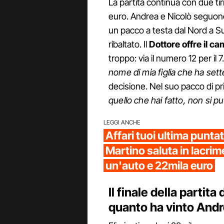
La partita continua con due ti
euro. Andrea e Nicolò seguono 
un pacco a testa dal Nord a Sud 
ribaltato. Il
Dottore offre il c
troppo: via il numero 12 per il 7
nome di mia figlia che ha sett
decisione. Nel suo pacco di p
quello che hai fatto, non si p
LEGGI ANCHE
Affari tuoi ultima punta
Martino saluta in lacrime
un'auto e 22mila euro
Il finale della partita
quanto ha vinto And