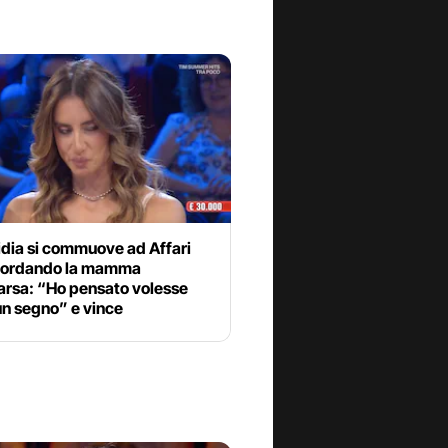
idia si commuove ad Affari
icordando la mamma
rsa: “Ho pensato volesse
un segno” e vince