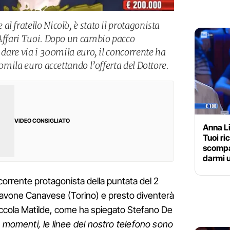
l fratello Nicolò, è stato il protagonista
 Affari Tuoi. Dopo un cambio pacco
a dare via i 300mila euro, il concorrente ha
60mila euro accettando l’offerta del Dottore.
VIDEO CONSIGLIATO
Anna L
Tuoi r
scompa
darmi 
corrente protagonista della puntata del 2
avone Canavese (Torino) e presto diventerà
piccola Matilde, come ha spiegato Stefano De
momenti, le linee del nostro telefono sono