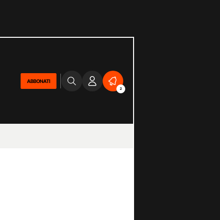
ABBONATI
2