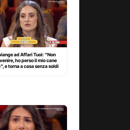
piange ad Affari Tuoi: “Non
venire, ho perso il mio cane
”, e torna a casa senza soldi