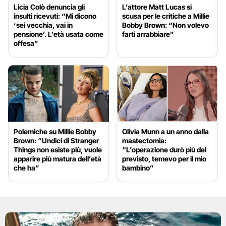
Licia Colò denuncia gli
L’attore Matt Lucas si
insulti ricevuti: “Mi dicono
scusa per le critiche a Millie
‘sei vecchia, vai in
Bobby Brown: “Non volevo
pensione’. L’età usata come
farti arrabbiare”
offesa”
Polemiche su Millie Bobby
Olivia Munn a un anno dalla
Brown: “Undici di Stranger
mastectomia:
Things non esiste più, vuole
“L’operazione durò più del
apparire più matura dell’età
previsto, temevo per il mio
che ha”
bambino”