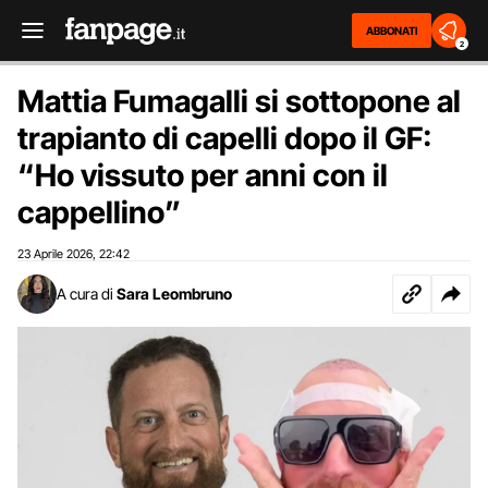
ABBONATI
2
Mattia Fumagalli si sottopone al
trapianto di capelli dopo il GF:
“Ho vissuto per anni con il
cappellino”
23 Aprile 2026
22:42
,
A cura di
Sara Leombruno