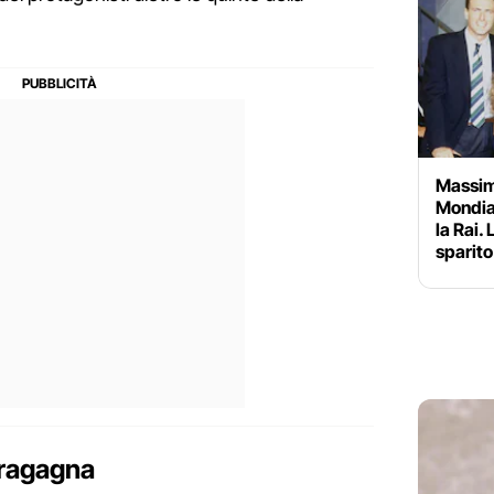
Massim
Mondial
la Rai.
sparit
Bragagna