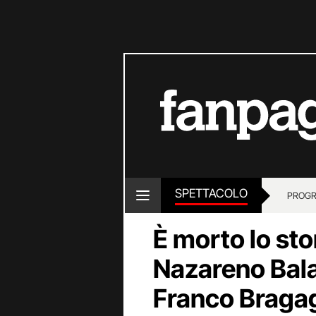
SPETTACOLO
PROGR
È morto lo sto
Nazareno Balan
Franco Bragag