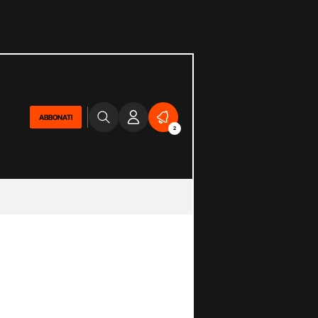
ABBONATI
2