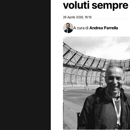
voluti sempre
26 Aprile 2026
16:19
,
A cura di
Andrea Parrella