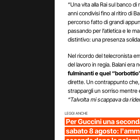
“Una vita alla Rai sul banco di
anni condivisi fino al ritiro di 
percorso fatto di grandi appunt
passando per l’atletica e le m
distintivo: una presenza solida
Nel ricordo del telecronista e
del lavoro in regia. Balani era 
fulminanti e quel “borbottìo
dirette. Un contrappunto che,
strappargli un sorriso mentre 
“Talvolta mi scappava da rider
LEGGI ANCHE
Per Guccini una seconda
sabato 8 agosto: l'ammir