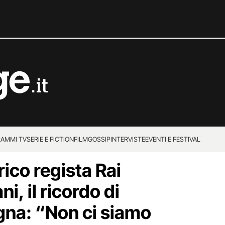
AMMI TV
SERIE E FICTION
FILM
GOSSIP
INTERVISTE
EVENTI E FESTIVAL
rico regista Rai
i, il ricordo di
na: “Non ci siamo