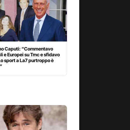
o Caputi: “Commentavo
i e Europei su Tmc e sfidavo
 Lo sport a La7 purtroppo è
o”