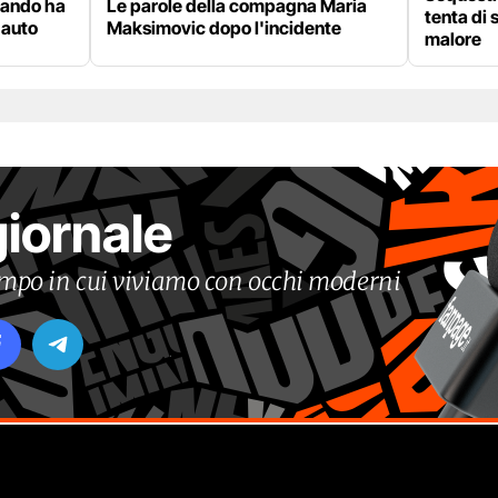
uando ha
Le parole della compagna Maria
tenta di 
 auto
Maksimovic dopo l'incidente
malore
giornale
tempo in cui viviamo con occhi moderni