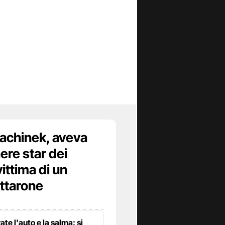
achinek, aveva
ere star dei
vittima di un
ottarone
te l'auto e la salma: si