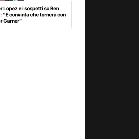
r Lopez e i sospetti su Ben
: “È convinta che tornerà con
er Garner”