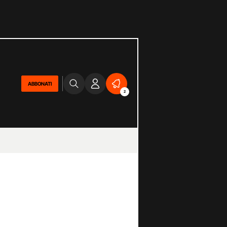
ABBONATI
2