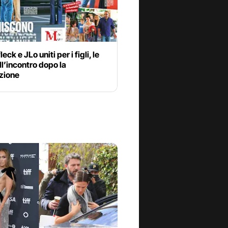
eck e JLo uniti per i figli, le
ll’incontro dopo la
zione