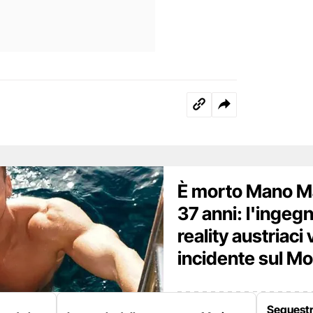
È morto Mano M
37 anni: l'ingegn
reality austriaci 
incidente sul M
Sequestra