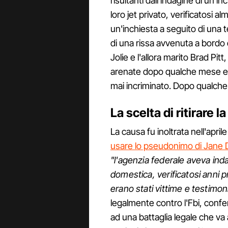
risultanti dall'indagine di un i
loro jet privato, verificatosi a
un'inchiesta a seguito di una 
di una rissa avvenuta a bordo d
Jolie e l'allora marito Brad Pitt
arenate dopo qualche mese e il
mai incriminato. Dopo qualche t
La scelta di ritirare l
La causa fu inoltrata nell'apr
usare lo pseudonimo di Jane
"l'agenzia federale aveva ind
domestica, verificatosi anni pr
erano stati vittime e testimon
legalmente contro l'Fbi, confe
ad una battaglia legale che va 