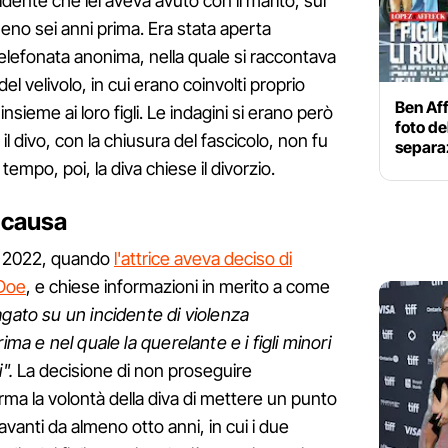
ncidente che lei aveva avuto con il marito, sul
lmeno sei anni prima. Era stata aperta
telefonata anonima, nella quale si raccontava
el velivolo, in cui erano coinvolti proprio
Ben Affl
, insieme ai loro figli. Le indagini si erano però
foto de
 divo, con la chiusura del fascicolo, non fu
separa
empo, poi, la diva chiese il divorzio.
a causa
ile 2022, quando
l'attrice aveva deciso di
 Doe
, e chiese informazioni in merito a come
agato su un incidente di violenza
ima e nel quale la querelante e i figli minori
i".
La decisione di non proseguire
rma la volontà della diva di mettere un punto
avanti da almeno otto anni, in cui i due