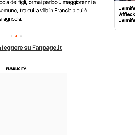
odia dei figli, ormai perlopiù maggiorenni e
Jennife
mune, tra cui la villa in Francia a cui è
Affleck
 agricola.
Jennif
 leggere su Fanpage.it