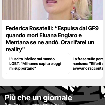
Federica Rosatelli: “Espulsa dal GF9
quando morì Eluana Englaro e
Mentana se ne andò. Ora rifarei un
reality"
L'uscita infelice sul mondo
La frase sulle pers
LGBT: "Mi hanno capita e oggi
nanismo: "Riferii s
mi supportano"
avevano racconta
Più che un giornale
Il media che racconta il tempo in cui