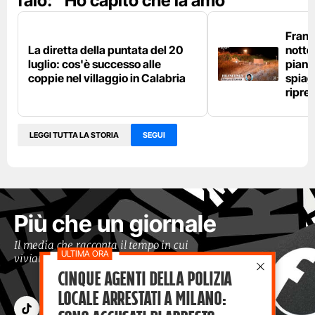
falò: "Ho capito che la amo"
Franc
La diretta della puntata del 20
notte,
luglio: cos'è successo alle
piang
coppie nel villaggio in Calabria
spiag
ripre
LEGGI TUTTA LA STORIA
SEGUI
Più che un giornale
Il media che racconta il tempo in cui
viviamo con occhi moderni
Cinque agenti della polizia
locale arrestati a Milano: