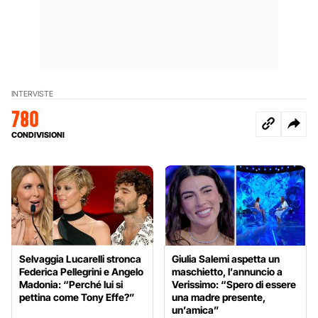
INTERVISTE
780
CONDIVISIONI
Selvaggia Lucarelli stronca
Giulia Salemi aspetta un
Federica Pellegrini e Angelo
maschietto, l’annuncio a
Madonia: “Perché lui si
Verissimo: “Spero di essere
pettina come Tony Effe?”
una madre presente,
un’amica”