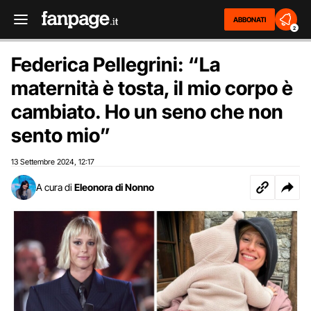
ABBONATI
2
Federica Pellegrini: “La
maternità è tosta, il mio corpo è
cambiato. Ho un seno che non
sento mio”
13 Settembre 2024
12:17
,
A cura di
Eleonora di Nonno