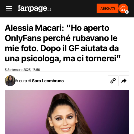
ABBONATI
2
Alessia Macari: “Ho aperto
OnlyFans perché rubavano le
mie foto. Dopo il GF aiutata da
una psicologa, ma ci tornerei”
5 Settembre 2025
17:56
,
A cura di
Sara Leombruno