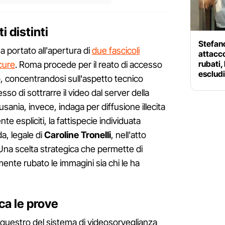
i distinti
Stefano
a portato all'apertura di
due fascicoli
attacco
rubati,
cure
. Roma procede per il reato di accesso
esclud
o, concentrandosi sull'aspetto tecnico
o di sottrarre il video dal server della
ania, invece, indaga per diffusione illecita
e espliciti, la fattispecie individuata
a, legale di
Caroline
Tronelli
, nell'atto
Una scelta strategica che permette di
mente rubato le immagini sia chi le ha
ca le prove
equestro del sistema di videosorveglianza