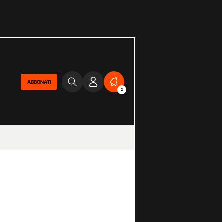
ABBONATI
2