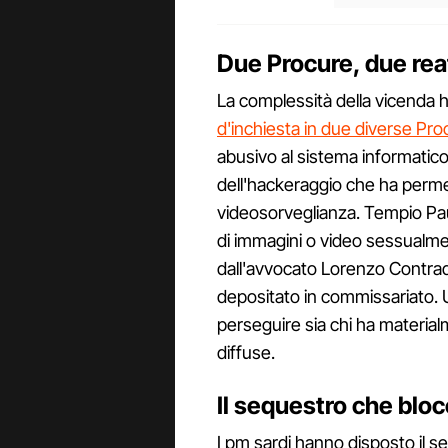
Due Procure, due reat
La complessità della vicenda h
d'inchiesta in due diverse Pro
abusivo al sistema informatic
dell'hackeraggio che ha permess
videosorveglianza. Tempio Paus
di immagini o video sessualment
dall'avvocato Lorenzo Contrad
depositato in commissariato. 
perseguire sia chi ha material
diffuse.
Il sequestro che bloc
I pm sardi hanno disposto il s