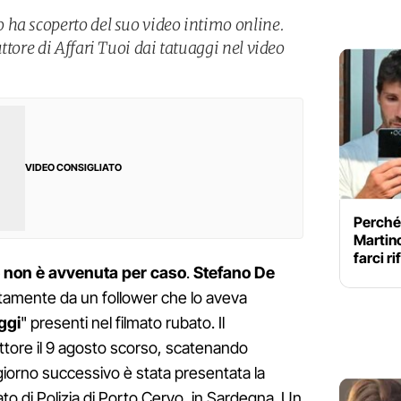
ha scoperto del suo video intimo online.
ttore di Affari Tuoi dai tatuaggi nel video
VIDEO CONSIGLIATO
Perché 
Martino
farci ri
o non è avvenuta per caso
.
Stefano
De
ettamente da un follower che lo aveva
ggi
" presenti nel filmato rubato. Il
ttore il 9 agosto scorso, scatenando
 giorno successivo è stata presentata la
o di Polizia di Porto Cervo, in Sardegna. Un