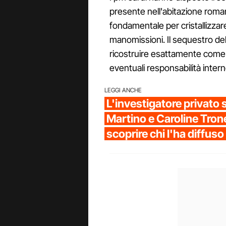
presente nell'abitazione roma
fondamentale per cristallizzar
manomissioni. Il sequestro dell
ricostruire esattamente come s
eventuali responsabilità intern
LEGGI ANCHE
L'investigatore privato 
Martino e Caroline Trone
scoprire chi l'ha diffus