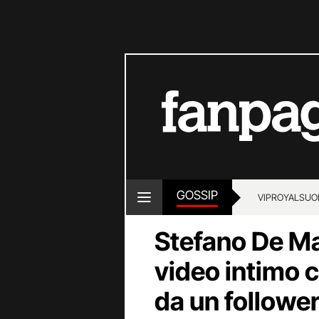
GOSSIP
VIP
ROYALS
UO
Stefano De Ma
video intimo c
da un follower