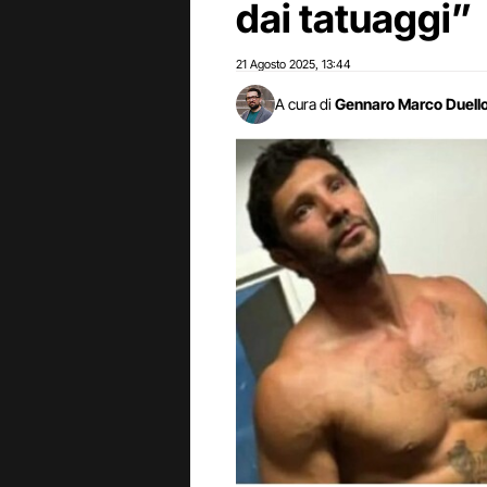
dai tatuaggi”
21 Agosto 2025
13:44
,
A cura di
Gennaro Marco Duell