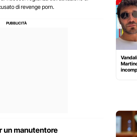
ccusato di revenge porn.
Vandali
Martin
incompr
per un manutentore