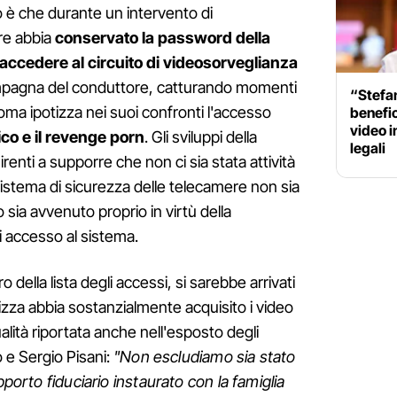
 è che durante un intervento di
re abbia
conservato la password della
accedere al circuito di videosorveglianza
ompagna del conduttore, catturando momenti
“Stefa
 Roma ipotizza nei suoi confronti l'accesso
benefic
video i
co e il revenge porn
. Gli sviluppi della
legali
renti a supporre che non ci sia stata attività
sistema di sicurezza delle telecamere non sia
 sia avvenuto proprio in virtù della
 accesso al sistema.
 della lista degli accessi, si sarebbe arrivati
izza abbia sostanzialmente acquisito i video
alità riportata anche nell'esposto degli
 e Sergio Pisani:
"Non escludiamo sia stato
pporto fiduciario instaurato con la famiglia