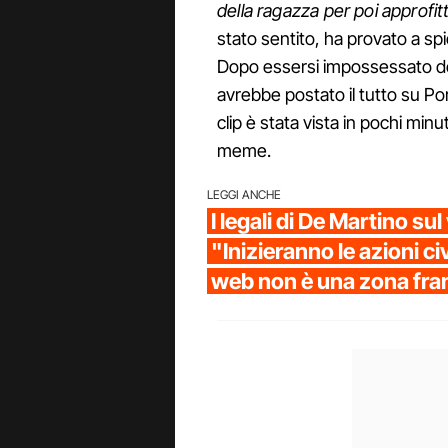
della ragazza per poi approfit
stato sentito, ha provato a spi
Dopo essersi impossessato del
avrebbe postato il tutto su P
clip è stata vista in pochi minu
meme.
LEGGI ANCHE
I legali di De Martino su
"Inizieranno le azioni civil
web non è una zona fra