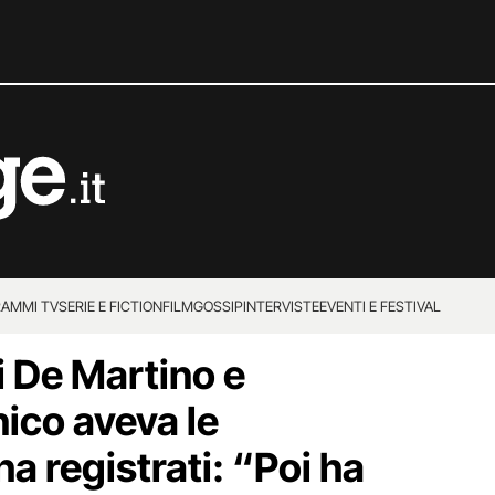
AMMI TV
SERIE E FICTION
FILM
GOSSIP
INTERVISTE
EVENTI E FESTIVAL
i De Martino e
cnico aveva le
ha registrati: “Poi ha