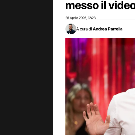
messo il video
26 Aprile 2026
12:23
,
A cura di
Andrea Parrella