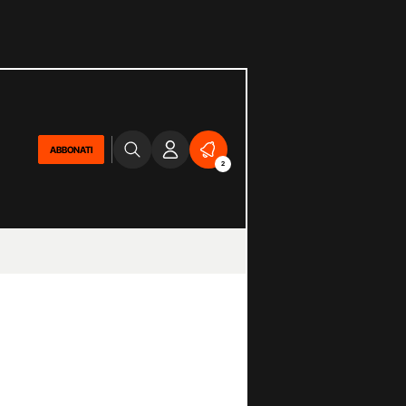
ABBONATI
2