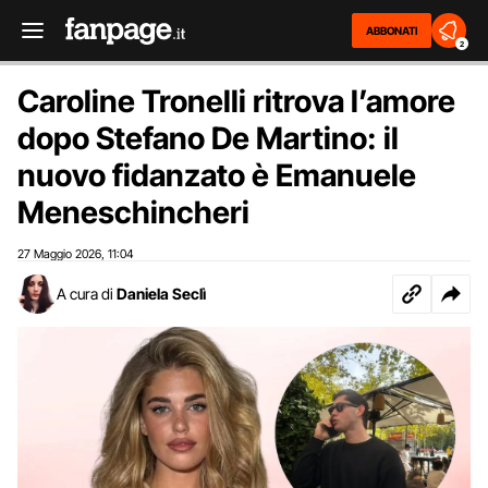
ABBONATI
2
Caroline Tronelli ritrova l’amore
dopo Stefano De Martino: il
nuovo fidanzato è Emanuele
Meneschincheri
27 Maggio 2026
11:04
,
A cura di
Daniela Seclì