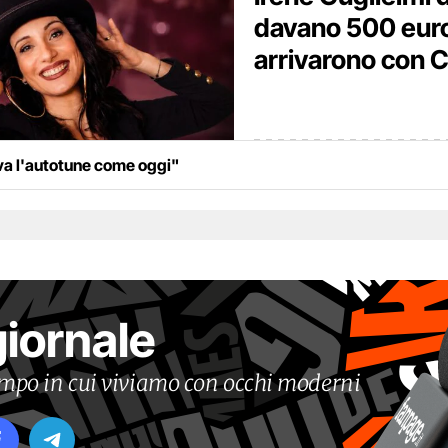
davano 500 euro,
arrivarono con 
ava l'autotune come oggi"
giornale
tempo in cui viviamo con occhi moderni