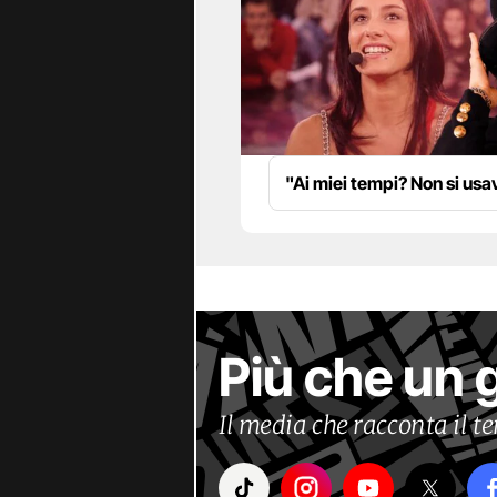
"Ai miei tempi? Non si us
Più che un 
Il media che racconta il 