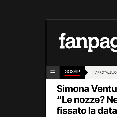
GOSSIP
VIP
ROYALS
UO
Simona Ventur
“Le nozze? N
fissato la dat