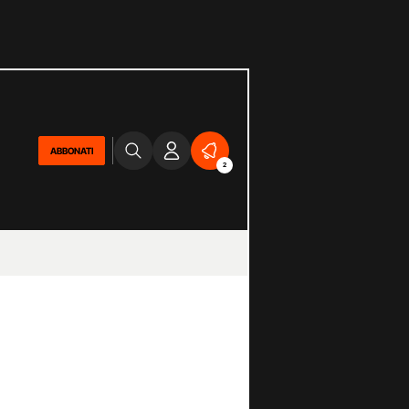
ABBONATI
2