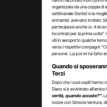
hanno racontato il loro primo 
organizzata da una coppia di a
settimanale Gente) e la moglie
entrambi, avevano invitato 
partecipassi anche io. A lei a
incontrati per la prima volta
".
viti in aeroporto qualche tem
verso i rispettivi compagni: "
Ci
persone. Lui poi mi ha fatto la 
Quando si sposerann
Terzi
Dopo che i suoi ospiti hanno ra
Diaco si è avvicinato all'amico 
verità, quando accade?"
. L
nozze con Simona Ventura, di 