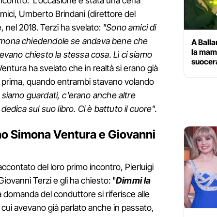
incontro. L'occasione è stata una cena
mici, Umberto Brindani (direttore del
, nel 2018. Terzi ha svelato:
"Sono amici di
Simona chiedendole se andava bene che
A Ball
la mam
vevano chiesto la stessa cosa. Lì ci siamo
suocera
 Ventura ha svelato che in realtà si erano già
o prima, quando entrambi stavano volando
 siamo guardati, c'erano anche altre
dedica sul suo libro. Ci è battuto il cuore".
o Simona Ventura e Giovanni
ccontato del loro primo incontro, Pierluigi
Giovanni Terzi e gli ha chiesto: "
Dimmi la
a domanda del conduttore si riferisce alle
cui avevano già parlato anche in passato,