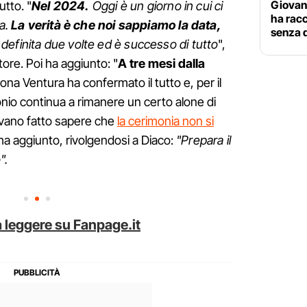
Giovan
utto. "
Nel 2024.
Oggi è un giorno in cui ci
ha rac
ta.
La verità è che noi sappiamo la data,
senza d
efinita due volte ed è successo di tutto
",
ttore. Poi ha aggiunto: "
A tre mesi dalla
ona Ventura ha confermato il tutto e, per il
io continua a rimanere un certo alone di
vano fatto sapere che
la cerimonia non si
 ha aggiunto, rivolgendosi a Diaco:
"Prepara il
".
 leggere su Fanpage.it