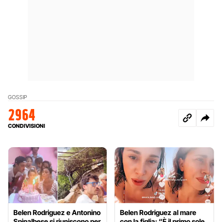
GOSSIP
2964
CONDIVISIONI
Belen Rodriguez e Antonino
Belen Rodriguez al mare
Spinalbese si riuniscono per
con la figlia: “È il primo sole