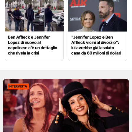
Ben Affleck e Jennifer
“Jennifer Lopez e Ben
Lopez di nuovo al
Affleck vicini al divorzio”:
capolinea: c’è un dettaglio
lui avrebbe già lasciato
che rivela la crisi
casa da 60 milioni di dollari
INTERVISTA