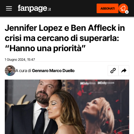
ABBONATI
2
Jennifer Lopez e Ben Affleck in
crisi ma cercano di superarla:
“Hanno una priorità”
1 Giugno 2024
15:47
,
A cura di
Gennaro Marco Duello