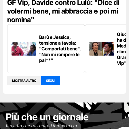
GF Vip, Davide contro Lulù: "Dice di
volermi bene, mi abbraccia e poi mi
nomina"
Giuca
Barù e Jessica,
ha du
tensione a tavola:
Medu
"Comportati bene",
elimi
"Non mi rompere le
Grand
pal**"
Vip"
MOSTRA ALTRO
SEGUI
Più che un giornale
Il media che racconta il tempo in cui