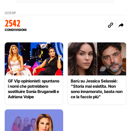
GOSSIP
2542
CONDIVISIONI
GF Vip opinionisti: spuntano
Barù su Jessica Selassié:
i nomi che potrebbero
“Storia mai esistita. Non
sostituire Sonia Bruganelli e
sono innamorato, basta non
Adriana Volpe
ce la faccio più”