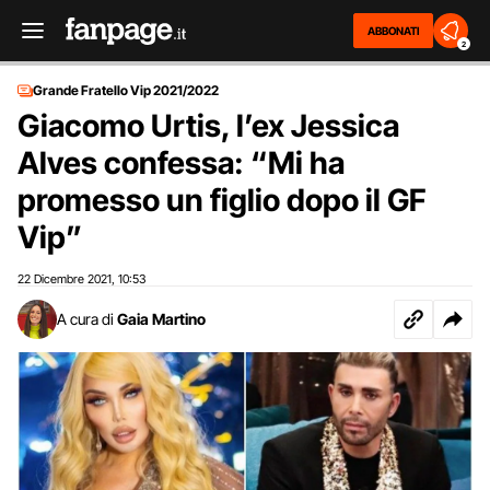
ABBONATI
2
Grande Fratello Vip 2021/2022
Giacomo Urtis, l’ex Jessica
Alves confessa: “Mi ha
promesso un figlio dopo il GF
Vip”
22 Dicembre 2021
10:53
,
A cura di
Gaia Martino