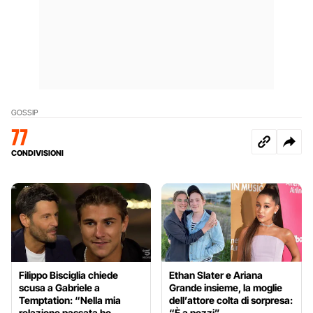
GOSSIP
77
CONDIVISIONI
Filippo Bisciglia chiede
Ethan Slater e Ariana
scusa a Gabriele a
Grande insieme, la moglie
Temptation: “Nella mia
dell’attore colta di sorpresa:
relazione passata ho
“È a pezzi”