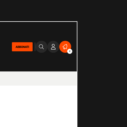
ABBONATI
2