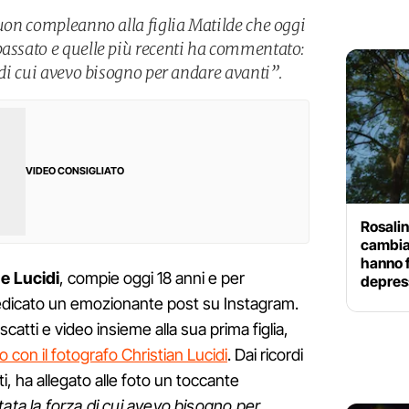
buon compleanno alla figlia Matilde che oggi
passato e quelle più recenti ha commentato:
a di cui avevo bisogno per andare avanti”.
VIDEO CONSIGLIATO
Rosalin
cambiat
hanno f
e Lucidi
, compie oggi 18 anni e per
depres
edicato un emozionante post su Instagram.
atti e video insieme alla sua prima figlia,
con il fotografo Christian Lucidi
. Dai ricordi
ti, ha allegato alle foto un toccante
tata la forza di cui avevo bisogno per