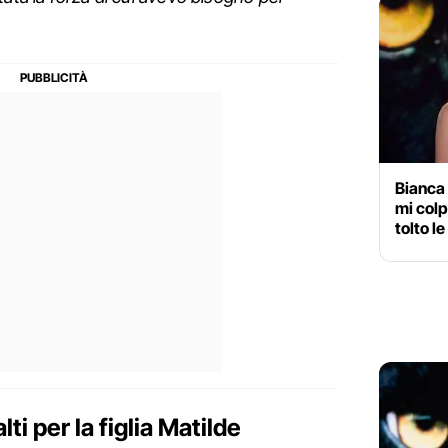
Bianca 
mi col
tolto l
ti per la figlia Matilde