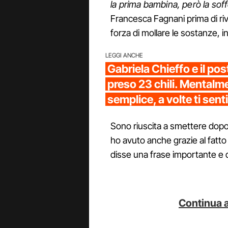
la prima bambina, però la so
Francesca Fagnani prima di riv
forza di mollare le sostanze, in
LEGGI ANCHE
Gabriela Chieffo e il p
preso 23 chili. Mentalm
semplice, a volte ti sent
Sono riuscita a smettere dopo 
ho avuto anche grazie al fatto c
disse una frase importante e da 
Continua a