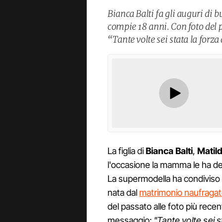
Bianca Balti fa gli auguri di 
compie 18 anni. Con foto del 
“Tante volte sei stata la forz
La figlia di
Bianca
Balti
,
Matild
l'occasione la mamma le ha d
La supermodella ha condiviso sc
nata dal
matrimonio naufragato 
del passato alle foto più recen
messaggio:
"Tante volte sei s