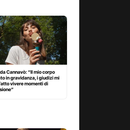
da Cannavò: “Il mio corpo
o in gravidanza, i giudizi mi
atto vivere momenti di
sione”