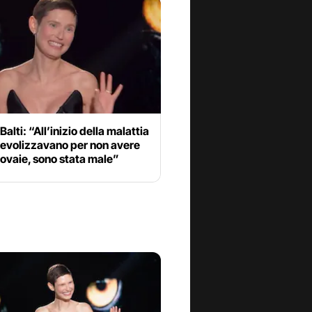
Balti: “All’inizio della malattia
pevolizzavano per non avere
e ovaie, sono stata male”