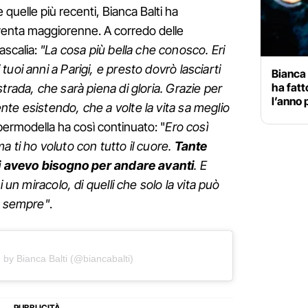
 quelle più recenti, Bianca Balti ha
iventa maggiorenne. A corredo delle
ascalia:
"La cosa più bella che conosco. Eri
uoi anni a Parigi, e presto dovrò lasciarti
Bianca 
ha fatt
trada, che sarà piena di gloria. Grazie per
l’anno 
te esistendo, che a volte la vita sa meglio
permodella ha così continuato: "
Ero così
 ti ho voluto con tutto il cuore.
Tante
cui avevo bisogno per andare avanti
. E
i un miracolo, di quelli che solo la vita può
er sempre"
.
 by Bianca Balti (@biancabalti)