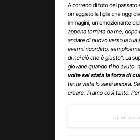
A corredo di foto del passato e
omaggiato la figlia che oggi d
immagini, un'emozionante did
appena tornata da me, dopo i t
andare di nuovo verso la tua s
avermi ricordato, semplicemen
di noi ciò che è giusto"
. La su
giovane quando ti ho avuto, ma
volte sei stata la forza di 
tante volte lo sarai ancora. Se
creare. Ti amo così tanto. P
A post shared