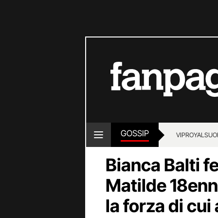
GOSSIP
VIP
ROYALS
UO
Bianca Balti fe
Matilde 18enn
la forza di cu