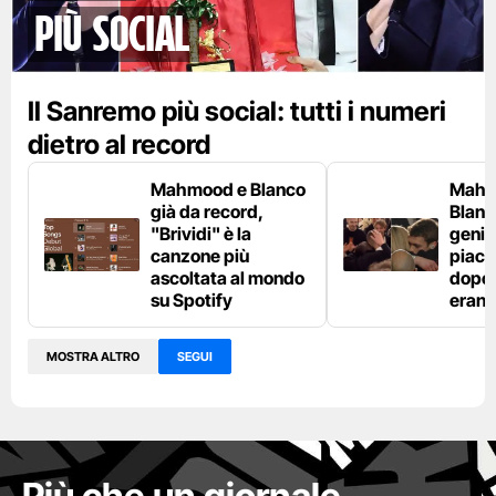
più social
Il Sanremo più social: tutti i numeri
dietro al record
Mahmood e Blanco
Mahm
già da record,
Blanco
"Brividi" è la
genito
canzone più
piaci
ascoltata al mondo
dopo l
su Spotify
erano
MOSTRA ALTRO
SEGUI