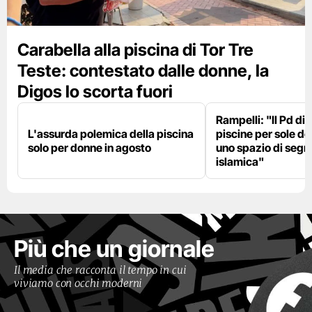
Carabella alla piscina di Tor Tre
Teste: contestato dalle donne, la
Digos lo scorta fuori
Rampelli: "Il Pd di
L'assurda polemica della piscina
piscine per sole d
solo per donne in agosto
uno spazio di seg
islamica"
Più che un giornale
Il media che racconta il tempo in cui
viviamo con occhi moderni