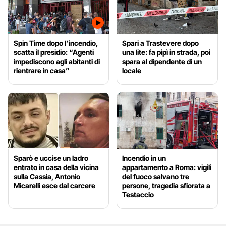
Spin Time dopo l’incendio,
Spari a Trastevere dopo
scatta il presidio: “Agenti
una lite: fa pipì in strada, poi
impediscono agli abitanti di
spara al dipendente di un
rientrare in casa”
locale
Sparò e uccise un ladro
Incendio in un
entrato in casa della vicina
appartamento a Roma: vigili
sulla Cassia, Antonio
del fuoco salvano tre
Micarelli esce dal carcere
persone, tragedia sfiorata a
Testaccio