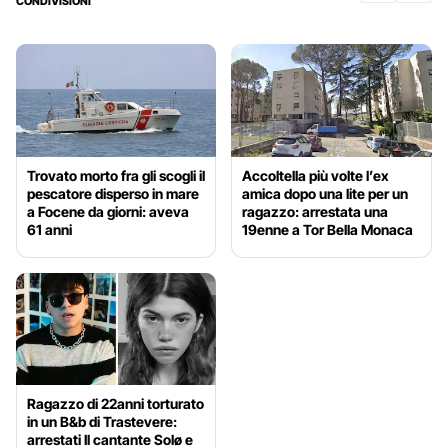
CONDIVISIONI
Trovato morto fra gli scogli il
Accoltella più volte l’ex
pescatore disperso in mare
amica dopo una lite per un
a Focene da giorni: aveva
ragazzo: arrestata una
61 anni
19enne a Tor Bella Monaca
Ragazzo di 22anni torturato
in un B&b di Trastevere:
arrestati Il cantante Solø e