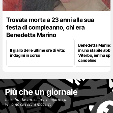
Trovata morta a 23 anni alla sua
festa di compleanno, chi era
Benedetta Marino
Benedetta Marino 
Il giallo delle ultime ore di vita:
in uno stabile abb
indagini in corso
Viterbo, ieri ha sp
candeline
Più che un giornale
Il media che racconta il tempo in cui
viviamo con occhi moderni