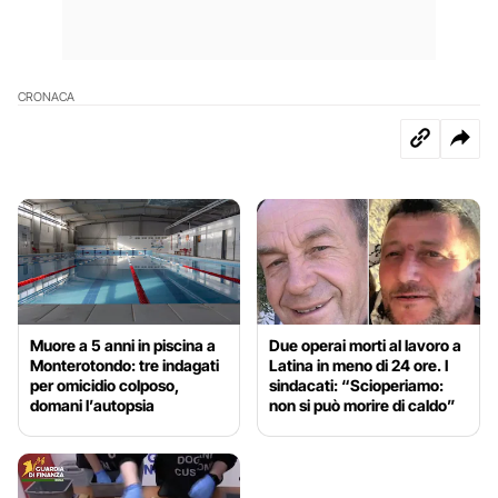
CRONACA
Muore a 5 anni in piscina a
Due operai morti al lavoro a
Monterotondo: tre indagati
Latina in meno di 24 ore. I
per omicidio colposo,
sindacati: “Scioperiamo:
domani l’autopsia
non si può morire di caldo”