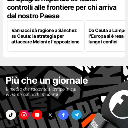
controlli alle frontiere per chi arriva
dal nostro Paese
Vannacci dà ragione a Sánchez
Da Ceuta a Lamped
su Ceuta: la strategia per
l'Europa si è resa r
attaccare Meloni e l'opposizione
lungo i confini
Più che un giornale
Il media che racconta il tempo in cui
viviamo con occhi moderni