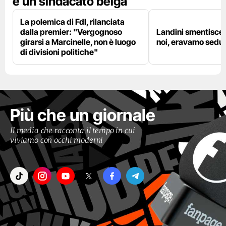
è un sindacato belga
La polemica di FdI, rilanciata
dalla premier: "Vergognoso
Landini smentisce
girarsi a Marcinelle, non è luogo
noi, eravamo sedut
di divisioni politiche"
Più che un giornale
Il media che racconta il tempo in cui
viviamo con occhi moderni