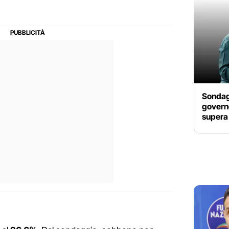
Sondagg
governo
supera 