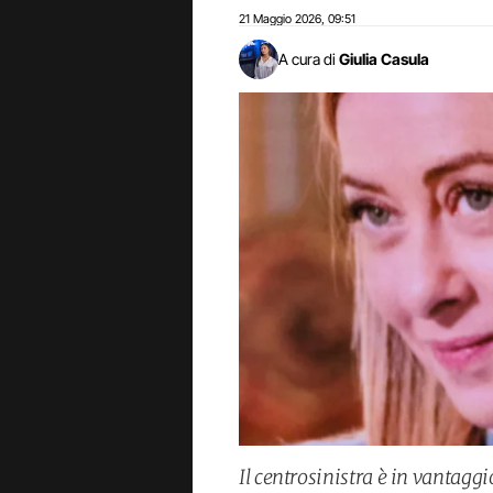
21 Maggio 2026
09:51
,
A cura di
Giulia Casula
Il centrosinistra è in vantaggi