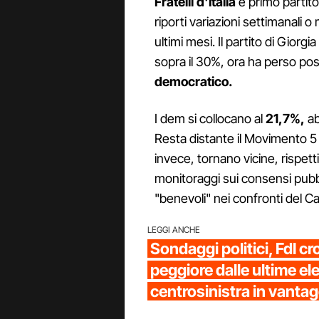
Fratelli d'Italia
è primo partito
riporti variazioni settimanali o 
ultimi mesi. Il partito di Giorg
sopra il 30%, ora ha perso pos
democratico.
I dem si collocano al
21,7%,
ab
Resta distante il Movimento 5 S
invece, tornano vicine, rispe
monitoraggi sui consensi pubb
"benevoli" nei confronti del Ca
LEGGI ANCHE
Sondaggi politici, FdI crol
peggiore dalle ultime ele
centrosinistra in vanta