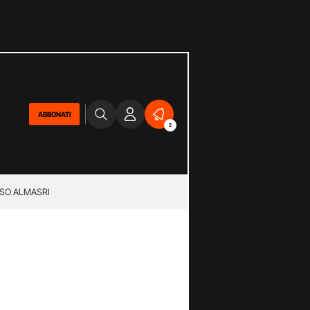
ABBONATI
2
SO ALMASRI