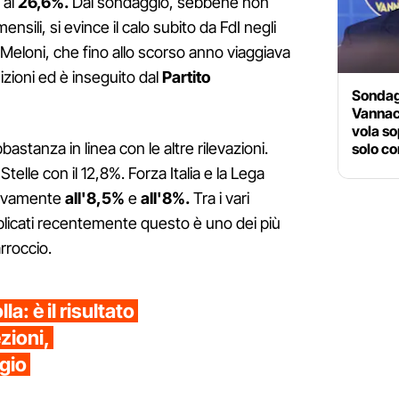
 al
26,6%.
Dal sondaggio, sebbene non
mensili, si evince il calo subito da FdI negli
ia Meloni, che fino allo scorso anno viaggiava
izioni ed è inseguito dal
Partito
Sondaggi
Vannac
vola so
bastanza in linea con le altre rilevazioni.
solo co
telle con il 12,8%. Forza Italia e la Lega
ttivamente
all'8,5%
e
all'8%.
Tra i vari
licati recentemente questo è uno dei più
rroccio.
la: è il risultato
zioni,
ggio