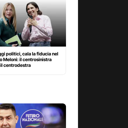
i politici, cala la fiducia nel
 Meloni: il centrosinistra
il centrodestra