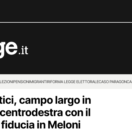
LEZIONI
PENSIONI
MIGRANTI
RIFORMA LEGGE ELETTORALE
CASO PARAGON
CA
ici, campo largo in
centrodestra con il
 fiducia in Meloni