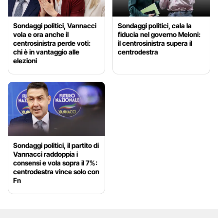
Sondaggi politici, Vannacci
Sondaggi politici, cala la
vola e ora anche il
fiducia nel governo Meloni:
centrosinistra perde voti:
il centrosinistra supera il
chi è in vantaggio alle
centrodestra
elezioni
Sondaggi politici, il partito di
Vannacci raddoppia i
consensi e vola sopra il 7%:
centrodestra vince solo con
Fn