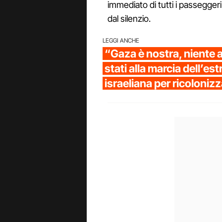
immediato di tutti i passeggeri
dal silenzio.
LEGGI ANCHE
“Gaza è nostra, niente 
stati alla marcia dell’es
israeliana per ricolonizz