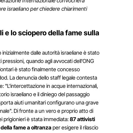
ooperazione Internazionale convocherà
e israeliano per chiedere chiarimenti
i e lo sciopero della fame sulla
 inizialmente dalle autorità israeliane è stato
ti pressioni, quando agli avvocati dell'ONG
olontari è stato finalmente concesso
dod. La denuncia dello staff legale contesta
e: "L'intercettazione in acque internazionali,
itorio israeliano e il diniego del passaggio
sporta aiuti umanitari configurano una grave
onale". Di fronte a un vero e proprio atto di
ei prigionieri è stata immediata:
87 attivisti
della fame a oltranza
per esigere il rilascio