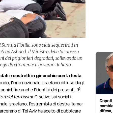
l Sumud Flotilla sono stati sequestrati in
ti ad Ashdod. Il Ministro della Sicurezza
ni dei prigionieri degradati, sollevando un
oga direttamente il governo italiano.
dati e costretti in ginocchio con la testa
fondo, l'inno nazionale israeliano diffuso dagli
annichilire anche l'identità dei presenti.
"È
ori del terrorismo"
, scrive sui social il
Dopo il
ale israeliano, l'estremista di destra Itamar
cambiar
arcerario di Tel Aviv ha scelto di pubblicare
difesa,