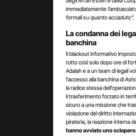
degli Affari Esteri e della C
immediatamente l’ambasciator
formali su quanto accaduto".
La condanna dei legal
banchina
Il blackout informativo imposto
rotto così solo dopo ore di for
Adalah e a un team di legali v
l'accesso alla banchina di Ash
la radice stessa dell'operazion
il trasferimento forzato in terr
sicuro a una missione che tra
violazione del diritto internazi
pirateria, la reazione interna d
hanno avviato uno sciopero 