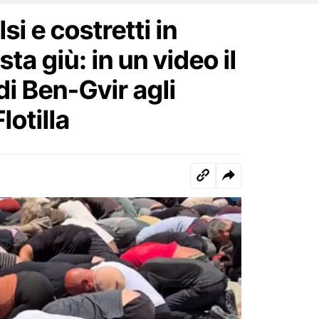
si e costretti in
ta giù: in un video il
i Ben-Gvir agli
Flotilla