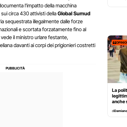
ocumenta l'impatto della macchina
sui circa 430 attivisti della
Global Sumud
ria sequestrata illegalmente dalle forze
nazionali e scortata forzatamente fino al
 vede il ministro urlare festante,
OPINI
iana davanti ai corpi dei prigionieri costretti
La poli
legitti
anche s
di
Damiano 