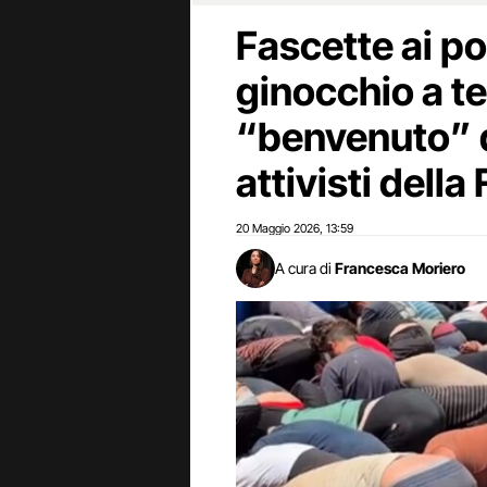
Fascette ai pol
ginocchio a tes
“benvenuto” d
attivisti della 
20 Maggio 2026
13:59
,
A cura di
Francesca Moriero