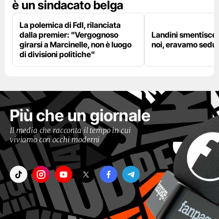
è un sindacato belga
La polemica di FdI, rilanciata
dalla premier: "Vergognoso
Landini smentisce
girarsi a Marcinelle, non è luogo
noi, eravamo sedut
di divisioni politiche"
Più che un giornale
Il media che racconta il tempo in cui
viviamo con occhi moderni