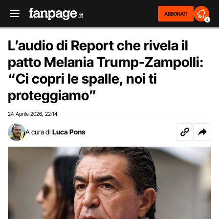
ABBONATI
2
L’audio di Report che rivela il
patto Melania Trump-Zampolli:
“Ci copri le spalle, noi ti
proteggiamo”
24 Aprile 2026
22:14
,
A cura di
Luca Pons