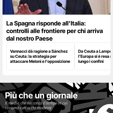
La Spagna risponde all’Italia:
controlli alle frontiere per chi arriva
dal nostro Paese
Vannacci dà ragione a Sánchez
Da Ceuta a Lamped
su Ceuta: la strategia per
l'Europa si è resa r
attaccare Meloni e l'opposizione
lungo i confini
Più che un giornale
Il media che racconta il tempo in cui
viviamo con occhi moderni