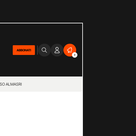
ABBONATI
2
SO ALMASRI