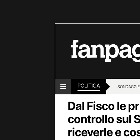
POLITICA
SONDAGGI
E
Dal Fisco le p
controllo sul
riceverle e co