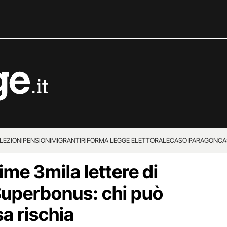
LEZIONI
PENSIONI
MIGRANTI
RIFORMA LEGGE ELETTORALE
CASO PARAGON
CA
rime 3mila lettere di
 Superbonus: chi può
sa rischia