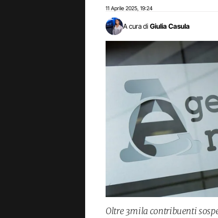
11 Aprile 2025
19:24
,
A cura di
Giulia Casula
Oltre 3mila contribuenti sospe