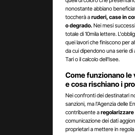
quelli di coloro che presentan
nonostante abbiano beneficiato 
toccherà a
ruderi, case in cos
o degrado.
Nei mesi successiv
totale di 10mila lettere. L'obbl
quei lavori che finiscono per a
da cui dipendono una serie di 
Tari o il calcolo dell'Isee.
Come funzionano le ve
e cosa rischiano i pro
Nei confronti dei destinatari
sanzioni, ma l'Agenzia delle En
contribuente a
regolarizzare
comunicazione dei dati aggiorna
proprietari a mettere in regola 