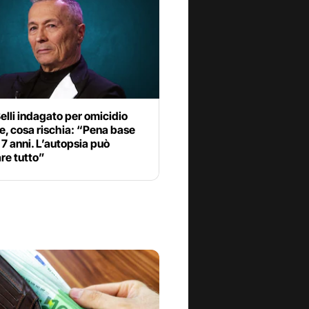
elli indagato per omicidio
e, cosa rischia: “Pena base
i 7 anni. L’autopsia può
re tutto”