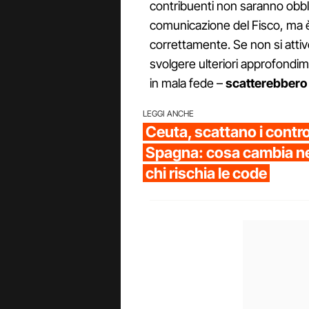
contribuenti non saranno obblig
comunicazione del Fisco, ma è 
correttamente. Se non si attiv
svolgere ulteriori approfondimen
in mala fede –
scatterebbero 
LEGGI ANCHE
Ceuta, scattano i controll
Spagna: cosa cambia neg
chi rischia le code