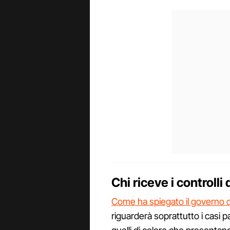
Chi riceve i controlli
Come ha spiegato il governo q
riguarderà soprattutto i casi 