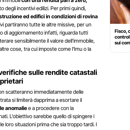
o immobili
con una rendita pari a zero,
degli incentivi edilizi. Per primi quindi,
truzione ed edifici in condizioni di rovina
i partiranno tutte le altre missive, per un
Fisco, 
igo di aggiornamento infatti, riguarda tutti
control
lterare sensibilmente il valore dell'immobile,
sui cont
altre cose, tra cui imposte come l'Imu o la
rifiche sulle rendite catastali
prietari
 non scatteranno immediatamente delle
trata si limiterà dapprima a esortare il
 le anomalie
e a procedere con la
ti. L'obiettivo sarebbe quello di spingere i
le loro situazioni prima che sia troppo tardi. I