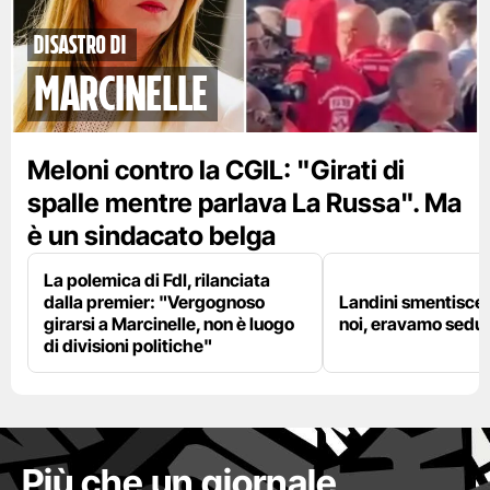
disastro di
marcinelle
Meloni contro la CGIL: "Girati di
spalle mentre parlava La Russa". Ma
è un sindacato belga
La polemica di FdI, rilanciata
dalla premier: "Vergognoso
Landini smentisce
girarsi a Marcinelle, non è luogo
noi, eravamo sedut
di divisioni politiche"
Più che un giornale