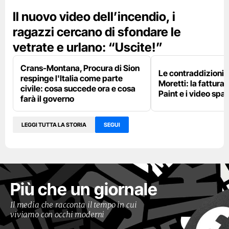
Il nuovo video dell’incendio, i
ragazzi cercano di sfondare le
vetrate e urlano: “Uscite!”
Crans-Montana, Procura di Sion
Le contraddizioni 
respinge l'Italia come parte
Moretti: la fattura 
civile: cosa succede ora e cosa
Paint e i video spar
farà il governo
LEGGI TUTTA LA STORIA
SEGUI
Più che un giornale
Il media che racconta il tempo in cui
viviamo con occhi moderni