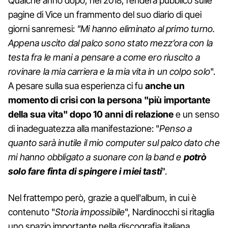
Qualche anno dopo, nel 2018, renderà pubblico sulle
pagine di Vice un frammento del suo diario di quei
giorni sanremesi:
"Mi hanno eliminato al primo turno.
Appena uscito dal palco sono stato mezz’ora con la
testa fra le mani a pensare a come ero riuscito a
rovinare la mia carriera e la mia vita in un colpo solo
".
A pesare sulla sua esperienza ci fu
anche un
momento di crisi con la persona "più importante
della sua vita" dopo 10 anni di relazione
e un senso
di inadeguatezza alla manifestazione: "
Penso a
quanto sarà inutile il mio computer sul palco dato che
mi hanno obbligato a suonare con la band e
potrò
solo fare finta di spingere i miei tasti
".
Nel frattempo però, grazie a quell'album, in cui è
contenuto "
Storia impossibile
", Nardinocchi si ritaglia
uno spazio importante nella discografia italiana,