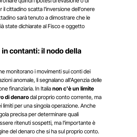
rofilare quindi l'ipotesi di evasione o di
 il cittadino scatta l'inversione dell'onere
cittadino sarà tenuto a dimostrare che le
à state dichiarate al Fisco e oggetto
in contanti: il nodo della
e monitorano i movimenti sui conti dei
razioni anomale, li segnalano all'Agenzia delle
ne finanziaria. In Italia
non c'è un limite
vo di denaro
dal proprio conto corrente, ma
i limiti per una singola operazione. Anche
gola precisa per determinare quali
ere ritenuti sospetti, ma l'importante è
ine del denaro che si ha sul proprio conto.