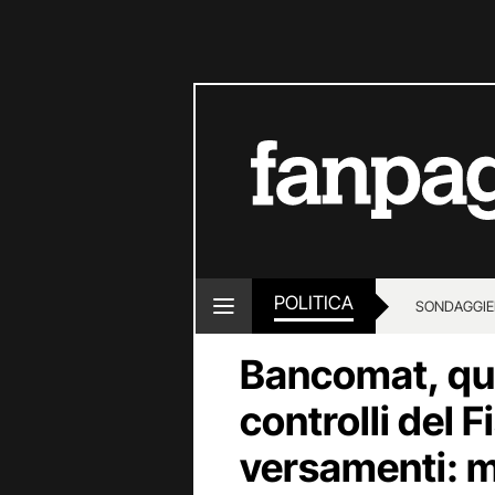
POLITICA
SONDAGGI
E
Bancomat, qu
controlli del F
versamenti: m