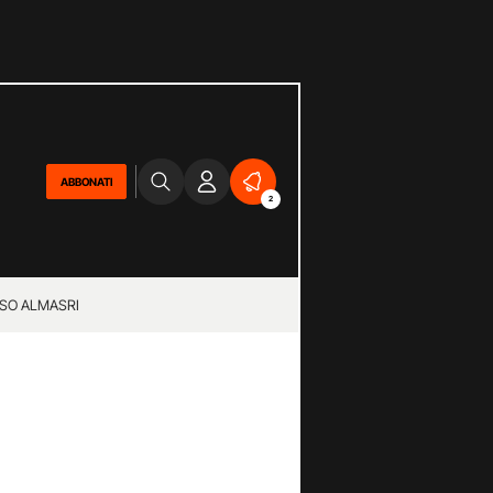
ABBONATI
2
SO ALMASRI