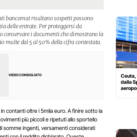
nti bancomat risultano sospetti possono
zia delle entrate. Per proteggersi da
rio conservare i documenti che dimostrano la
io multe dal 5 al 50% della cifra contestata.
Ceuta, 
VIDEO CONSIGLIATO
dalla 
aeropor
 contanti oltre i 5mila euro. A finire sotto la
vimenti più piccoli e ripetuti allo sportello
i di somme ingenti, versamenti considerati
nti con il reddito dichiarato. Queste