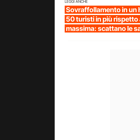
LEGGI ANCHE
Sovraffollamento in un h
50 turisti in più rispetto
massima: scattano le s