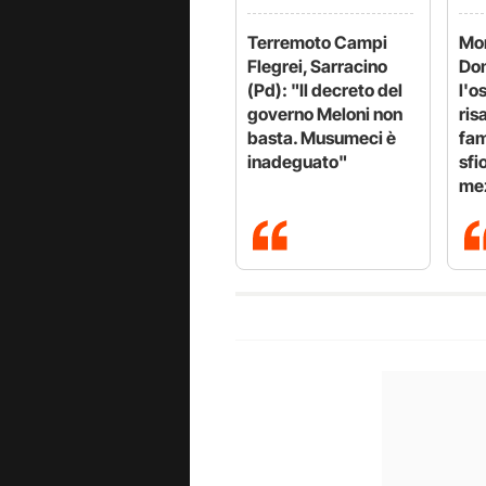
Terremoto Campi
Mor
Flegrei, Sarracino
Dom
(Pd): "Il decreto del
l'o
governo Meloni non
ris
basta. Musumeci è
fam
inadeguato"
sfi
mez