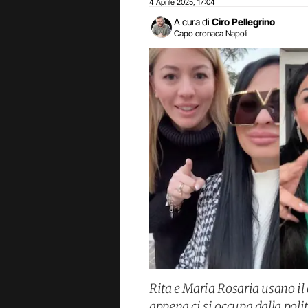
4 Aprile 2025
17:04
,
A cura di
Ciro Pellegrino
Capo cronaca Napoli
Rita e Maria Rosaria usano il
appena ci si occupa dalla poli