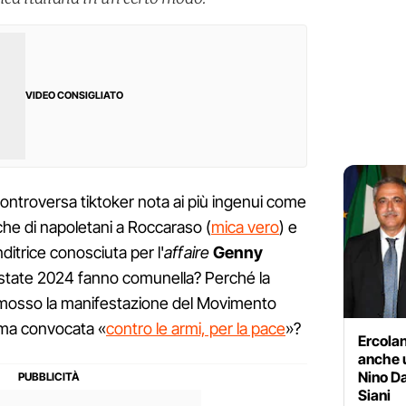
VIDEO CONSIGLIATO
controversa tiktoker nota ai più ingenui come
iche di napoletani a Roccaraso (
mica vero
) e
ditrice conosciuta per l'
affaire
Genny
estate 2024 fanno comunella? Perché la
mosso la manifestazione del Movimento
Roma convocata «
contro le armi, per la pace
»?
Ercolan
anche 
Nino Da
Siani