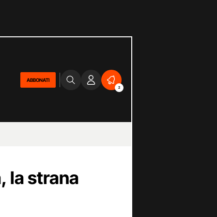
ABBONATI
2
 la strana