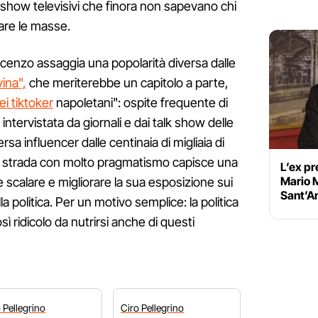
lk show televisivi che finora non sapevano chi
are le masse.
scenzo assaggia una popolarità diversa dalle
vina",
che meriterebbe un capitolo a parte,
ei tiktoker
napoletani": ospite frequente di
intervistata da giornali e dai talk show delle
ersa influencer dalle centinaia di migliaia di
la strada con molto pragmatismo capisce una
L’ex pr
Mario M
e scalare e migliorare la sua esposizione sui
Sant’A
 politica. Per un motivo semplice: la politica
osì ridicolo da nutrirsi anche di questi
o
Pellegrino
Ciro
Pellegrino