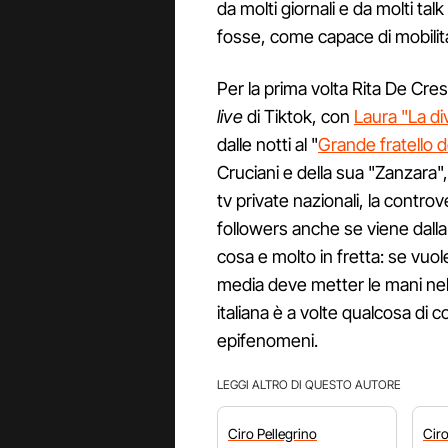
da molti giornali e da molti ta
fosse, come capace di mobilit
Per la prima volta Rita De Cre
live
di Tiktok, con
Laura "La di
dalle notti al "
Grande fratello d
Cruciani e della sua "Zanzara", 
tv private nazionali, la controv
followers anche se viene dal
cosa e molto in fretta: se vuol
media deve metter le mani nella
italiana è a volte qualcosa di c
epifenomeni.
LEGGI ALTRO DI QUESTO AUTORE
Ciro
Pellegrino
Cir