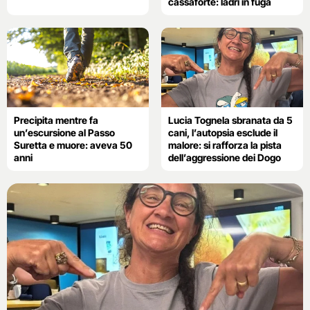
cassaforte: ladri in fuga
Precipita mentre fa
Lucia Tognela sbranata da 5
un’escursione al Passo
cani, l’autopsia esclude il
Suretta e muore: aveva 50
malore: si rafforza la pista
anni
dell’aggressione dei Dogo