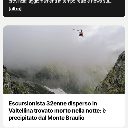
provincia: aggiornamenti in tempo reale e news sui
principali fatti di cronaca
[altro]
Escursionista 32enne disperso in
Valtellina trovato morto nella notte: è
precipitato dal Monte Braulio