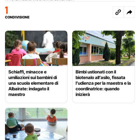
1
CONDIVISIONE
Schiaffi, minacce e
Bimbi ustionati con il
umiliazioni sui bambini di
biotenalo all’asilo, fissata
una scuola elementare di
l’udienza per la maestra e la
Albairate: indagato il
coordinatrice: quando
maestro
inizierà