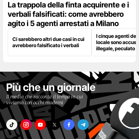
La trappola della finta acquirente e i
verbali falsificati: come avrebbero
agito i 5 agenti arrestati a Milano
I cinque agenti dell
Ci sarebbero altri due casi in cui
locale sono accusat
avrebbero falsificato i verbali
illegale, peculato e
Più che un giornale
Il media che racconta il tempo in cui
viviamo con occhi moderni