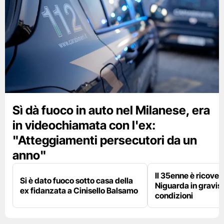
Sì dà fuoco in auto nel Milanese, era
in videochiamata con l'ex:
"Atteggiamenti persecutori da un
anno"
Il 35enne è ricover
Si è dato fuoco sotto casa della
Niguarda in gravis
ex fidanzata a Cinisello Balsamo
condizioni