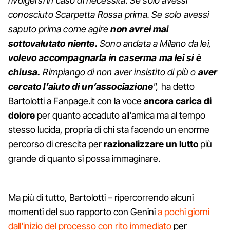
rivolgersi in caso di necessità. Se solo avessi
conosciuto Scarpetta Rossa prima. Se solo avessi
saputo prima come agire
non avrei mai
sottovalutato niente.
Sono andata a Milano da lei,
volevo accompagnarla in caserma ma lei si è
chiusa.
Rimpiango di non aver insistito di più o
aver
cercato l’aiuto di un’associazione
",
ha detto
Bartolotti a Fanpage.it con la voce
ancora carica di
dolore
per quanto accaduto all'amica ma al tempo
stesso lucida, propria di chi sta facendo un enorme
percorso di crescita per
razionalizzare un lutto
più
grande di quanto si possa immaginare.
Ma più di tutto, Bartolotti – ripercorrendo alcuni
momenti del suo rapporto con Genini
a pochi giorni
dall'inizio del processo con rito immediato
per