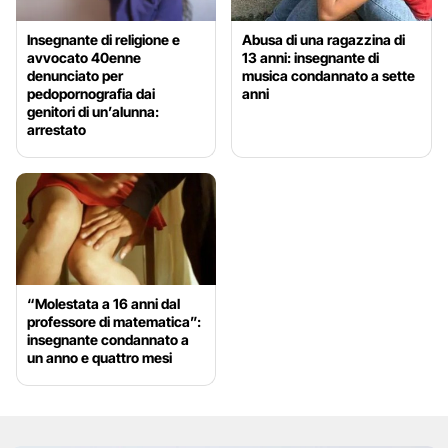
Insegnante di religione e
Abusa di una ragazzina di
avvocato 40enne
13 anni: insegnante di
denunciato per
musica condannato a sette
pedopornografia dai
anni
genitori di un’alunna:
arrestato
“Molestata a 16 anni dal
professore di matematica”:
insegnante condannato a
un anno e quattro mesi