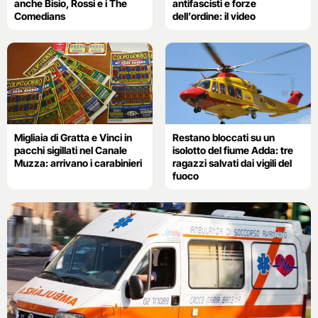
anche Bisio, Rossi e i The
antifascisti e forze
Comedians
dell’ordine: il video
Migliaia di Gratta e Vinci in
Restano bloccati su un
pacchi sigillati nel Canale
isolotto del fiume Adda: tre
Muzza: arrivano i carabinieri
ragazzi salvati dai vigili del
fuoco