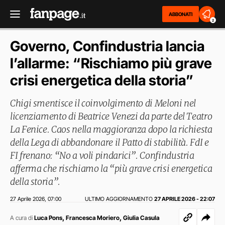
ABBONATI
2
Governo, Confindustria lancia
l’allarme: “Rischiamo più grave
crisi energetica della storia”
Chigi smentisce il coinvolgimento di Meloni nel
licenziamento di Beatrice Venezi da parte del Teatro
La Fenice. Caos nella maggioranza dopo la richiesta
della Lega di abbandonare il Patto di stabilità. FdI e
FI frenano: “No a voli pindarici”. Confindustria
afferma che rischiamo la “più grave crisi energetica
della storia”.
27 Aprile 2026
07:00
ULTIMO AGGIORNAMENTO
27 APRILE 2026 - 22:07
,
,
,
A cura di
Luca Pons
Francesca Moriero
Giulia Casula