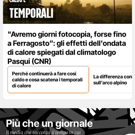
temporali
"Avremo giorni fotocopia, forse fino
a Ferragosto”: gli effetti dell'ondata
di calore spiegati dal climatologo
Pasqui (CNR)
Perché continuerà a fare così
La differenza con i
caldo e cosa scatena i temporali
sull'arco alpino
di calore
Più che un giornale
Il media che racconta il tempo in cui