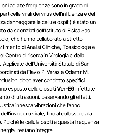
suoni ad alte frequenze sono in grado di
rticelle virali dei virus dell'influenza e del
 danneggiare le cellule ospiti) è stato un
to da scienziati dell'Istituto di Fisica São
Paolo, che hanno collaborato a stretto
artimento di Analisi Cliniche, Tossicologia e
 Centro di ricerca in Virologia e della
 Applicate dell'Università Statale di San
coordinati da Flavio P. Veras e Odemir M.
onclusioni dopo aver condotto specifici
nno esposto cellule ospiti
Ver-E6
infettate
o di ultrasuoni, osservando gli effetti.
custica innesca vibrazioni che fanno
l'involucro virale, fino al collasso e alla
. Poiché le cellule ospiti a questa frequenza
ergia, restano integre.