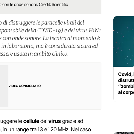
 con le onde sonore. Credit: Scientific
o di distruggere le particelle virali del
onsabile della COVID-19) e del virus H1N1
 con onde sonore. La tecnica al momento è
o in laboratorio, ma è considerata sicura ed
essere usata in ambito clinico.
Covid, 
distru
“zombi
VIDEO CONSIGLIATO
al corp
struggere le
cellule
dei
virus
grazie ad
a
, in un range tra i 3 e i 20 MHz. Nel caso