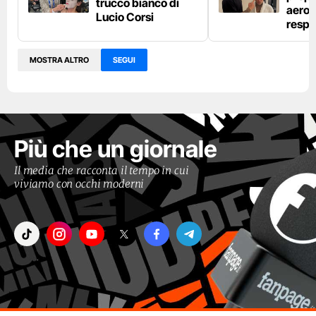
trucco bianco di
aeros
Lucio Corsi
respi
MOSTRA ALTRO
SEGUI
Più che un giornale
Il media che racconta il tempo in cui
viviamo con occhi moderni