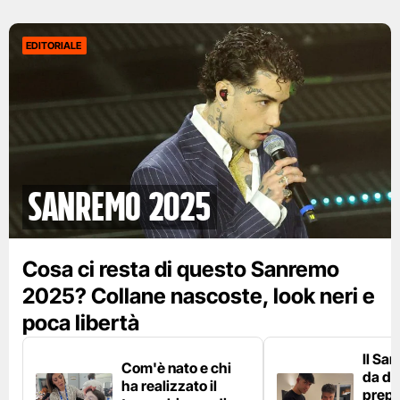
EDITORIALE
Sanremo 2025
Cosa ci resta di questo Sanremo
2025? Collane nascoste, look neri e
poca libertà
Il Sa
Com'è nato e chi
da die
ha realizzato il
prepa