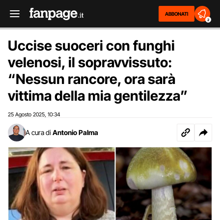
ABBONATI
2
Uccise suoceri con funghi
velenosi, il sopravvissuto:
“Nessun rancore, ora sarà
vittima della mia gentilezza”
25 Agosto 2025
10:34
,
A cura di
Antonio Palma