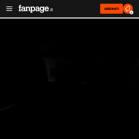
ABBONATI
2