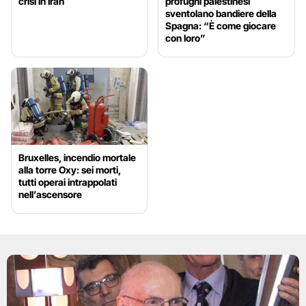
crisi in Iran
profughi palestinesi
sventolano bandiere della
Spagna: “È come giocare
con loro”
Bruxelles, incendio mortale
alla torre Oxy: sei morti,
tutti operai intrappolati
nell’ascensore