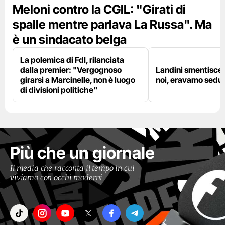
Meloni contro la CGIL: "Girati di
spalle mentre parlava La Russa". Ma
è un sindacato belga
La polemica di FdI, rilanciata
dalla premier: "Vergognoso
Landini smentisce
girarsi a Marcinelle, non è luogo
noi, eravamo sedut
di divisioni politiche"
Più che un giornale
Il media che racconta il tempo in cui
viviamo con occhi moderni