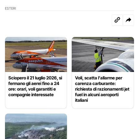
ESTERI
Sciopero il 21 luglio 2026, si
Voli, scatta l’allarme per
fermano gli aerei fino a 24
carenza carburante:
ore: orari, voli garantiti e
richiesta di razionamenti jet
compagnie interessate
fuel in alcuni aeroporti
italiani