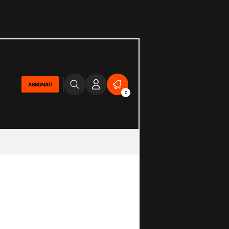
ABBONATI
2