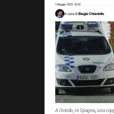
1 Maggio 2025
10:02
,
A cura di
Biagio Chiariello
A Oviedo, in Spagna, una coppi