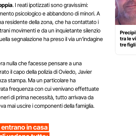
coppia
. I reati ipotizzati sono gravissimi:
mento psicologico e abbandono di minori. A
una residente della zona, che ha contattato i
 strani movimenti e da un inquietante silenzio
Precipi
tra le 
quella segnalazione ha preso il via un’indagine
tre figl
ra nulla che facesse pensare a una
to il capo della polizia di Oviedo, Javier
za stampa. Ma un particolare ha
elevata frequenza con cui venivano effettuate
neri di prima necessità, tutto arrivava da
a mai uscire i componenti della famiglia.
i entrano in casa