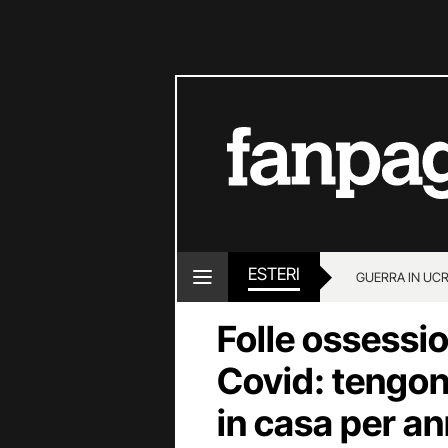
ESTERI
GUERRA IN UC
Folle ossessio
Covid: tengono
in casa per an