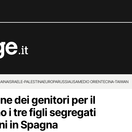
RAINA
ISRAELE-PALESTINA
EUROPA
RUSSIA
USA
MEDIO ORIENTE
CINA-TAIWAN
ne dei genitori per il
 i tre figli segregati
ni in Spagna