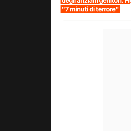
degli anziani genitori. F
"7 minuti di terrore"