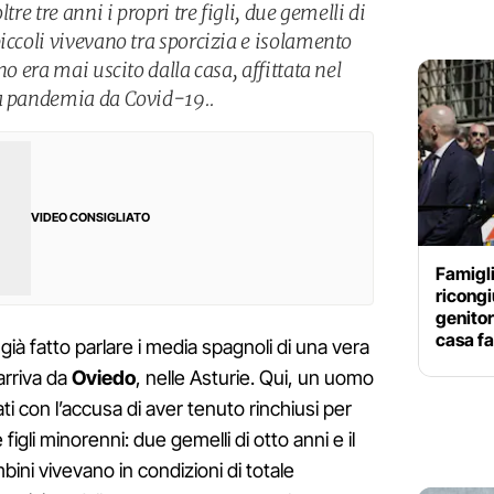
tre tre anni i propri tre figli, due gemelli di
iccoli vivevano tra sporcizia e isolamento
no era mai uscito dalla casa, affittata nel
na pandemia da Covid-19..
VIDEO CONSIGLIATO
Famigli
ricongi
genitor
casa fa
ià fatto parlare i media spagnoli di una vera
 arriva da
Oviedo
, nelle Asturie. Qui, un uomo
i con l’accusa di aver tenuto rinchiusi per
 figli minorenni: due gemelli di otto anni e il
mbini vivevano in condizioni di totale