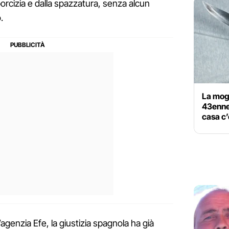
orcizia e dalla spazzatura, senza alcun
.
La mogl
43enne 
casa c’
agenzia Efe, la giustizia spagnola ha già